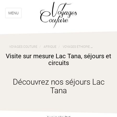
Aller
Aller
au
au
menu
contenu
MENU
VOYAGES COUTURE
AFRIQUE
VOYAGES ETHIOPIE
VISITE SUR M
Visite sur mesure Lac Tana, séjours et
circuits
Découvrez nos séjours Lac
Tana