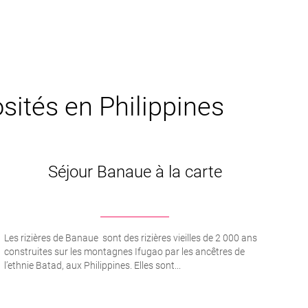
osités en Philippines
Séjour Banaue à la carte
Les rizières de Banaue sont des rizières vieilles de 2 000 ans
construites sur les montagnes Ifugao par les ancêtres de
l’ethnie Batad, aux Philippines. Elles sont...