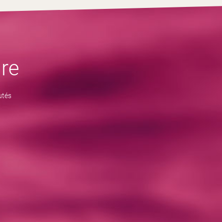
re
utés