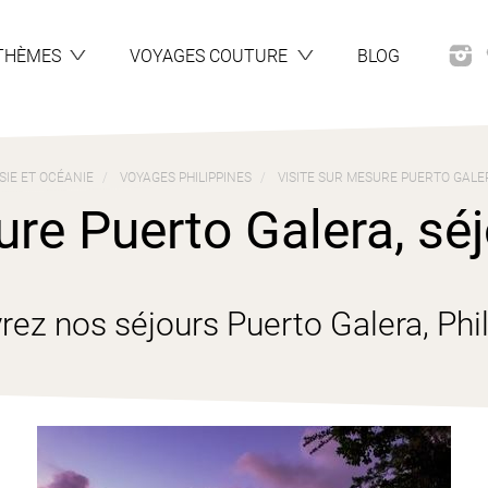
THÈMES
VOYAGES COUTURE
BLOG
SIE ET OCÉANIE
VOYAGES PHILIPPINES
VISITE SUR MESURE PUERTO GALER
re Puerto Galera, séj
ez nos séjours Puerto Galera, Phi