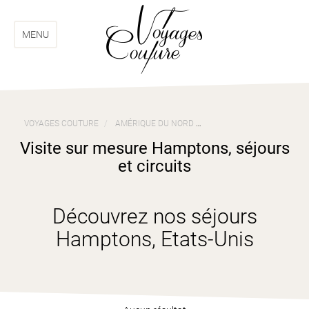
Aller
Aller
au
au
menu
contenu
MENU
VOYAGES COUTURE
AMÉRIQUE DU NORD
VOYAGES ETATS-UNIS
Visite sur mesure Hamptons, séjours
et circuits
Découvrez nos séjours
Hamptons, Etats-Unis