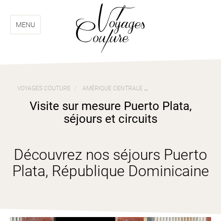
Aller
Aller
au
au
menu
contenu
MENU
VOYAGES COUTURE
AMÉRIQUE CENTRALE
VOYAGES RÉPUBLIQUE D
Visite sur mesure Puerto Plata,
séjours et circuits
Découvrez nos séjours Puerto
Plata, République Dominicaine