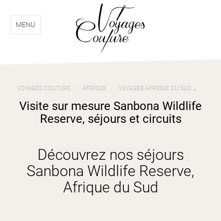
Aller
Aller
au
au
menu
contenu
MENU
VOYAGES COUTURE
AFRIQUE
VOYAGES AFRIQUE DU SUD
VISIT
Visite sur mesure Sanbona Wildlife
Reserve, séjours et circuits
Découvrez nos séjours
Sanbona Wildlife Reserve,
Afrique du Sud