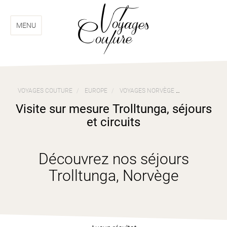
Aller
Aller
au
au
menu
contenu
MENU
VOYAGES COUTURE
EUROPE
VOYAGES NORVÈGE
VISITE SUR M
Visite sur mesure Trolltunga, séjours
et circuits
Découvrez nos séjours
Trolltunga, Norvège