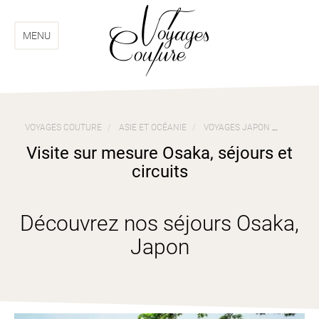
Aller
Aller
au
au
menu
contenu
MENU
VOYAGES COUTURE
ASIE ET OCÉANIE
VOYAGES JAPON
VISITE 
Visite sur mesure Osaka, séjours et
circuits
Découvrez nos séjours Osaka,
Japon