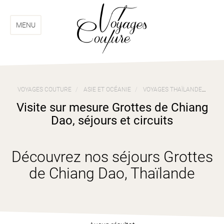
Aller
Aller
au
au
menu
contenu
MENU
VOYAGES COUTURE
ASIE ET OCÉANIE
VOYAGES THAÏLANDE
VIS
Visite sur mesure Grottes de Chiang
Dao, séjours et circuits
Découvrez nos séjours Grottes
de Chiang Dao, Thaïlande