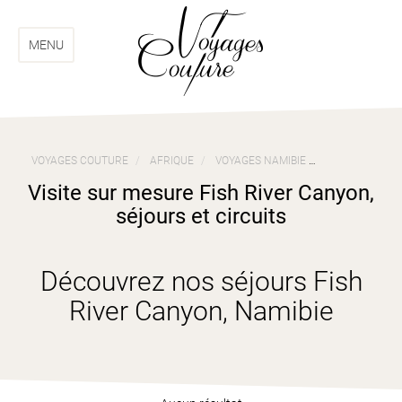
Aller
Aller
au
au
menu
contenu
MENU
VOYAGES COUTURE
AFRIQUE
VOYAGES NAMIBIE
VISITE SUR ME
Visite sur mesure Fish River Canyon,
séjours et circuits
Découvrez nos séjours Fish
River Canyon, Namibie