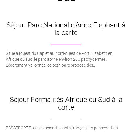
ont reçu un entrainement spécial pour approcher les
animaux dangereux. Ils vous enseigneront comment
aborder de tels animaux. Les
Big Five
abondent dans la
Séjour Parc National d'Addo Elephant à
réserve, de même que d’autres espèces moins
la carte
spectaculaires comme les antilopes et les oiseaux. On
peut observer toute cette faune pendant les safaris du
matin et du soir.
Situé à l’ouest du Cap et au nord-ouest de Port Elizabeth en
Découvrez nos circuits en Afrique du Sud :
Nos voyages
Afrique du sud, le parc abrite environ 200 pachydermes.
en Afrique du Sud
Légerement vallonnée, ce petit parc propose des...
Séjour Formalités Afrique du Sud à la
carte
PASSEPORT Pour les ressortissants français, un passeport en