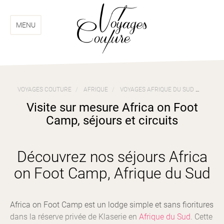
Aller
Aller
au
au
menu
contenu
MENU
VOYAGES COUTURE
AFRIQUE
VOYAGES AFRIQUE DU SUD
VISIT
Visite sur mesure Africa on Foot
Camp, séjours et circuits
Découvrez nos séjours Africa
on Foot Camp, Afrique du Sud
Africa on Foot Camp est un lodge simple et sans fioritures
dans la réserve privée de Klaserie en
Afrique du Sud
. Cette