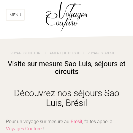
Aller
Aller
au
au
menu
contenu
MENU
VOYAGES COUTURE
AMÉRIQUE DU SUD
VOYAGES BRÉSIL
VISIT
Visite sur mesure Sao Luis, séjours et
circuits
Découvrez nos séjours Sao
Luis, Brésil
Pour un voyage sur mesure au
Brésil
, faites appel à
Voyages Couture
!