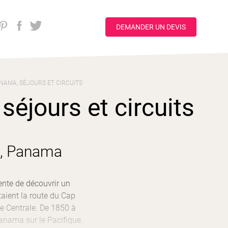
DEMANDER UN DEVIS
ANAMA, SÉJOURS ET CIRCUITS
éjours et circuits
a, Panama
ente de découvrir un
taient la route du Cap
e Centrale. De 1850 à
Panama sur le Pacifique.