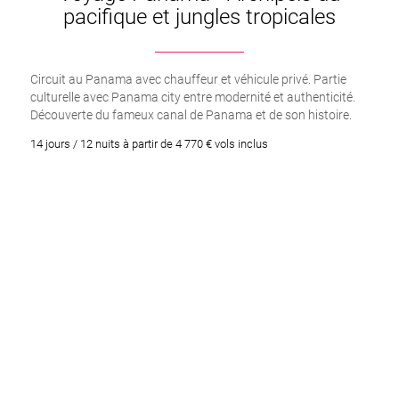
pacifique et jungles tropicales
Circuit au Panama avec chauffeur et véhicule privé. Partie
culturelle avec Panama city entre modernité et authenticité.
Découverte du fameux canal de Panama et de son histoire.
Immersion dans la jungle et la forêt tropicale de montagne
14 jours / 12 nuits à partir de 4 770 € vols inclus
entourant les volcans, nuit insolite en jungle boat