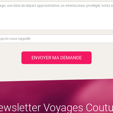
ENVOYER MA DEMANDE
ewsletter Voyages Coutu