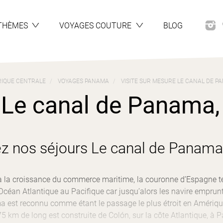
THÈMES
VOYAGES COUTURE
BLOG
IQUE CENTRALE
VOYAGES PANAMA
VISITE SUR MESURE LE CANAL DE P
 Le canal de Panama, s
z nos séjours Le canal de Panam
 à la croissance du commerce maritime, la couronne d’Espagne t
’Océan Atlantique au Pacifique car jusqu’alors les navire emprun
a est reconnu comme étant le passage le plus étroit en Amériqu
75 km de long est construite de Colón, sur la côte Atlantique, à 