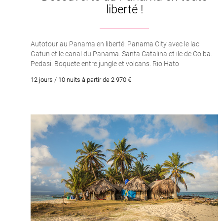
liberté !
Autotour au Panama en liberté. Panama City avec le lac
Gatun et le canal du Panama. Santa Catalina et ile de Coiba.
Pedasi. Boquete entre jungle et volcans. Rio Hato
12 jours / 10 nuits à partir de 2 970 €