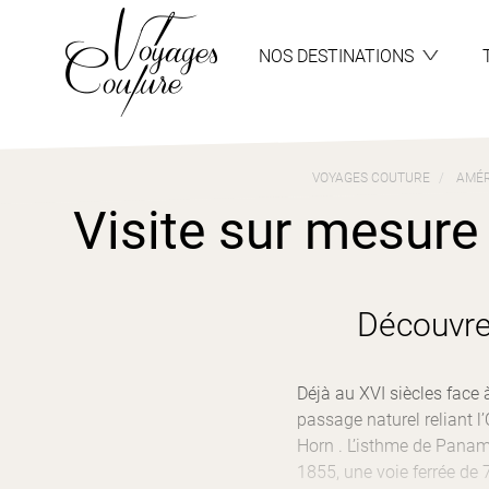
Aller
Aller
au
au
menu
contenu
NOS DESTINATIONS
VOYAGES COUTURE
AMÉR
Visite sur mesure
Découvre
Déjà au XVI siècles face
passage naturel reliant l
Horn . L’isthme de Panam
1855, une voie ferrée de 