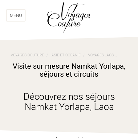
Aller
Aller
au
au
menu
contenu
MENU
VOYAGES COUTURE
ASIE ET OCÉANIE
VOYAGES LAOS
VISITE S
Visite sur mesure Namkat Yorlapa,
séjours et circuits
Découvrez nos séjours
Namkat Yorlapa, Laos