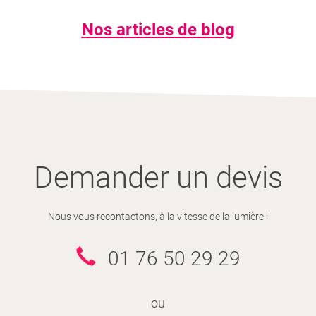
Nos articles de blog
FORMALITÉS
QUAND PARTIR EN TURQUIE
VACCINS
PASSEPORT
Demander un devis
MALADIES LIÉES AUX MOUSTIQUES
Nous vous recontactons, à la vitesse de la lumière !
Paludisme:
01 76 50 29 29
PERMIS DE CONDUIRE
ou