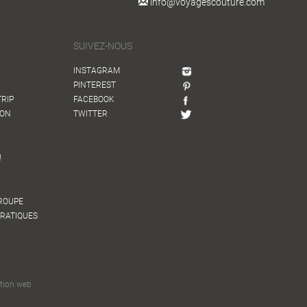
info@voyagescouture.com
SUIVEZ-NOUS
INSTAGRAM
PINTEREST
TRIP
FACEBOOK
ION
TWITTER
!
GROUPE
PRATIQUES
tion web