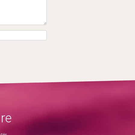
re
utés