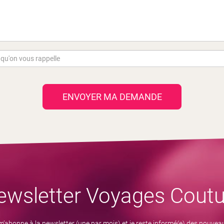
ENVOYER MA DEMANDE
ewsletter Voyages Coutu
m’abonne à la newsletter (une par mois) et je reste informé(e) des nouvea