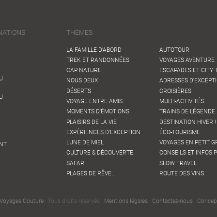
NATIONS
THÈMES
LA FAMILLE D'ABORD
AUTOTOUR
TREK ET RANDONNÉES
VOYAGES AVENTURE
CAP NATURE
ESCAPADES ET CITY 
U
NOUS DEUX
ADRESSES D'EXCEPT
DÉSERTS
CROISIÈRES
U
VOYAGE ENTRE AMIS
MULTI-ACTIVITÉS
MOMENTS D'ÉMOTIONS
TRAINS DE LÉGENDE 
PLAISIRS DE LA VIE
DESTINATION HIVER !
EXPÉRIENCES D'EXCEPTION
ÉCO-TOURISME
LUNE DE MIEL
VOYAGES EN PETIT 
NT
CULTURE & DÉCOUVERTE
CONSEILS ET INFOS 
SAFARI
SLOW TRAVEL
PLAGES DE RÊVE...
ROUTE DES VINS
Voyages Couture
· Tous droits réservés ·
Mentions légales
·
Contactez-nous
·
Concep